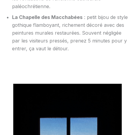
paléochrétienne.
La Chapelle des Macchabées
: petit bijou de style
gothique flamboyant, richement décoré avec des
peintures murales restaurées. Souvent négligée
par les visiteurs pressés, prenez 5 minutes pour y
entrer, ça vaut le détour.